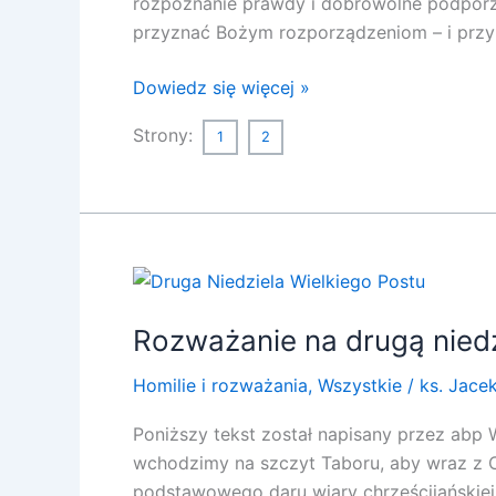
rozpoznanie prawdy i dobrowolne podporz
przyznać Bożym rozporządzeniom – i przyr
Dowiedz się więcej »
Strony:
1
2
Rozważanie
na
Rozważanie na drugą niedz
drugą
niedzielę
Homilie i rozważania
,
Wszystkie
/
ks. Jace
Wielkiego
Postu
Poniższy tekst został napisany przez abp 
wchodzimy na szczyt Taboru, aby wraz z C
podstawowego daru wiary chrześcijańskiej,