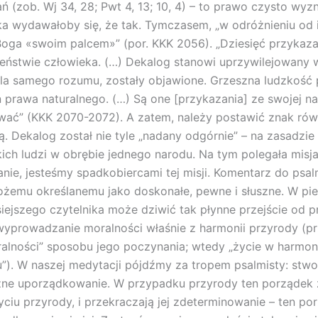
ań (zob. Wj 34, 28; Pwt 4, 13; 10, 4) – to prawo czysto wy
ka wydawałoby się, że tak. Tymczasem, „w odróżnieniu od
Boga «swoim palcem»” (por. KKK 2056). „Dziesięć przykaz
ństwie człowieka. (…) Dekalog stanowi uprzywilejowany w
la samego rozumu, zostały objawione. Grzeszna ludzkość 
prawa naturalnego. (…) Są one [przykazania] ze swojej na
wać” (KKK 2070-2072). A zatem, należy postawić znak rów
alną. Dekalog został nie tyle „nadany odgórnie” – na zasa
ystkich ludzi w obrębie jednego narodu. Na tym polegała 
anie, jesteśmy spadkobiercami tej misji. Komentarz do ps
emu określanemu jako doskonałe, pewne i słuszne. W pie
siejszego czytelnika może dziwić tak płynne przejście od p
wyprowadzanie moralności właśnie z harmonii przyrody (pr
alności” sposobu jego poczynania; wtedy „życie w harmoni
). W naszej medytacji pójdźmy za tropem psalmisty: stwor
rzne uporządkowanie. W przypadku przyrody ten porządek 
życiu przyrody, i przekraczają jej zdeterminowanie – ten p