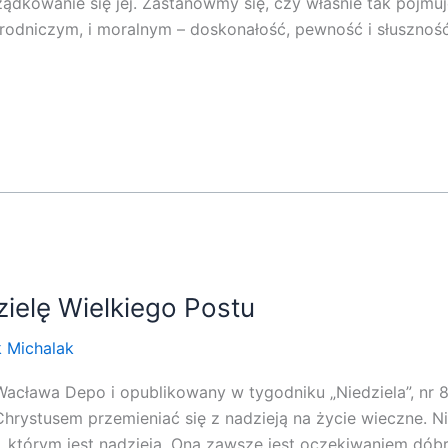
ądkowanie się jej. Zastanówmy się, czy właśnie tak pojm
odniczym, i moralnym – doskonałość, pewność i słuszność
ielę Wielkiego Postu
k Michalak
Wacława Depo i opublikowany w tygodniku „Niedziela”, nr 8
hrystusem przemieniać się z nadzieją na życie wieczne. N
 którym jest nadzieja. Ona zawsze jest oczekiwaniem dóbr