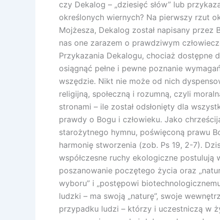
Postu
czy Dekalog – „dziesięć słów” lub przykaz
określonych wiernych? Na pierwszy rzut o
Mojżesza, Dekalog został napisany przez 
nas one zarazem o prawdziwym człowiecze
Przykazania Dekalogu, chociaż dostępne d
osiągnąć pełne i pewne poznanie wymagań 
wszędzie. Nikt nie może od nich dyspenso
religijną, społeczną i rozumną, czyli mor
stronami – ile został odsłonięty dla wsz
prawdy o Bogu i człowieku. Jako chrześcij
starożytnego hymnu, poświęconą prawu Boż
harmonię stworzenia (zob. Ps 19, 2-7). Dzi
współczesne ruchy ekologiczne postulują 
poszanowanie poczętego życia oraz „natur
wyboru” i „postępowi biotechnologicznemu”
ludzki – ma swoją „naturę”, swoje wewnęt
przypadku ludzi – którzy i uczestniczą w 