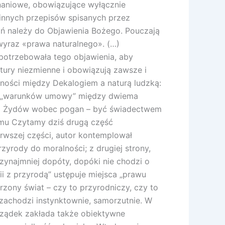
znaniowe, obowiązujące wyłącznie
 innych przepisów spisanych przez
ań należy do Objawienia Bożego. Pouczają
yraz «prawa naturalnego». (…)
potrzebowała tego objawienia, aby
tury niezmienne i obowiązują zawsze i
ności między Dekalogiem a naturą ludzką:
dzie „warunków umowy” między dwiema
misja Żydów wobec pogan – być świadectwem
almu Czytamy dziś drugą część
rwszej części, autor kontemplował
rzyrody do moralności; z drugiej strony,
zynajmniej dopóty, dopóki nie chodzi o
i z przyrodą” ustępuje miejsca „prawu
zony świat – czy to przyrodniczy, czy to
zachodzi instynktownie, samorzutnie. W
orządek zakłada także obiektywne