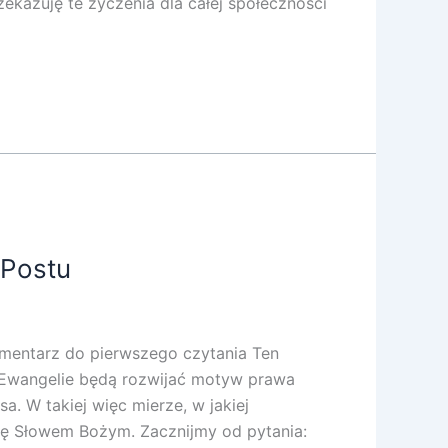
ekazuję te życzenia dla całej społeczności
 Postu
mentarz do pierwszego czytania Ten
 i Ewangelie będą rozwijać motyw prawa
. W takiej więc mierze, w jakiej
wę Słowem Bożym. Zacznijmy od pytania: