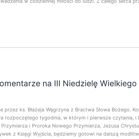
wadzenia w codziennej miłości do ludzi. Z całego serca prz
mentarze na III Niedzielę Wielkiego
e przez ks. Błażeja Węgrzyna z Bractwa Słowa Bożego. Ko
słowa rozpoczętego tygodnia, w którym i pierwsze czytania,
Przymierza i Proroka Nowego Przymierza, Jezusa Chrystusa
ywek z Księgi Wyjścia, będziemy gotowi na dalszą modlit