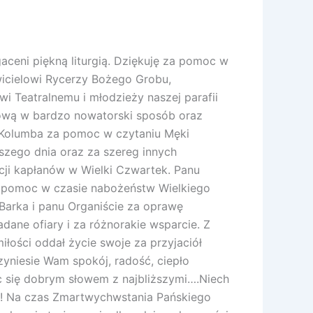
ceni piękną liturgią. Dziękuję za pomoc w
wicielowi Rycerzy Bożego Grobu,
 Teatralnemu i młodzieży naszej parafii
ową w bardzo nowatorski sposób oraz
 Kolumba za pomoc w czytaniu Męki
szego dnia oraz za szereg innych
cji kapłanów w Wielki Czwartek. Panu
a pomoc w czasie nabożeństw Wielkiego
Barka i panu Organiście za oprawę
ane ofiary i za różnorakie wsparcie. Z
łości oddał życie swoje za przyjaciół
yniesie Wam spokój, radość, ciepło
c się dobrym słowem z najbliższymi….Niech
a! Na czas Zmartwychwstania Pańskiego