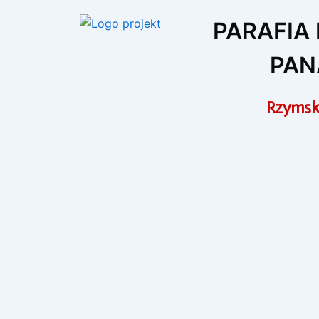
Przejdź
PARAFIA
do
treści
PAN
Rzymsko