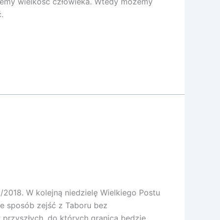
ujemy wielkość człowieka. Wtedy możemy
.
/2018. W kolejną niedzielę Wielkiego Postu
ie sposób zejść z Taboru bez
 przyszłych, do których granicą będzie