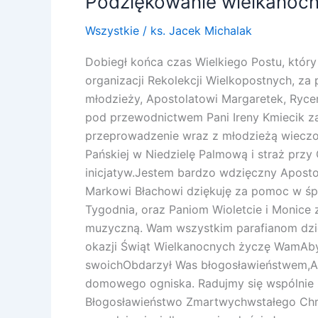
Podziękowanie wielkanoc
Wszystkie
/
ks. Jacek Michalak
Dobiegł końca czas Wielkiego Postu, któr
organizacji Rekolekcji Wielkopostnych, z
młodzieży, Apostolatowi Margaretek, Rycer
pod przewodnictwem Pani Ireny Kmiecik z
przeprowadzenie wraz z młodzieżą wieczo
Pańskiej w Niedzielę Palmową i straż przy
inicjatyw.Jestem bardzo wdzięczny Aposto
Markowi Błachowi dziękuję za pomoc w śpi
Tygodnia, oraz Paniom Wioletcie i Monice 
muzyczną. Wam wszystkim parafianom dzięk
okazji Świąt Wielkanocnych życzę WamAby 
swoichObdarzył Was błogosławieństwem,A W
domowego ogniska. Radujmy się wspólnie z
Błogosławieństwo Zmartwychwstałego Chry