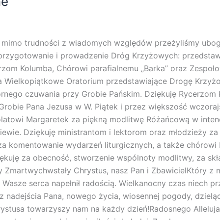
ne
y mimo trudności z wiadomych względów przeżyliśmy uboga
a przygotowanie i prowadzenie Dróg Krzyżowych: przedsta
zom Kolumba, Chórowi parafialnemu „Barka” oraz Zespołowi
a Wielkopiątkowe Oratorium przedstawiające Drogę Krzyż
rnego czuwania przy Grobie Pańskim. Dziękuję Rycerzom
 Grobie Pana Jezusa w W. Piątek i przez większość wczoraj
latowi Margaretek za piękną modlitwę Różańcową w inten
ewie. Dziękuję ministrantom i lektorom oraz młodzieży z
za komentowanie wydarzeń liturgicznych, a także chórowi 
uję za obecność, stworzenie wspólnoty modlitwy, za skład
Zmartwychwstały Chrystus, nasz Pan i ZbawicielKtóry z mi
asze serca napełnił radością. Wielkanocny czas niech prz
 nadejścia Pana, nowego życia, wiosennej pogody, dzielą
stusa towarzyszy nam na każdy dzień!Radosnego Alleluj