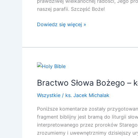
prawdziwej wielkanocnej radości, Jego pro
naszej parafii. Szczęść Boże!
Dowiedz się więcej »
Bractwo
Słowa
Bractwo Słowa Bożego – ko
Bożego
–
Wszystkie
/
ks. Jacek Michalak
komentarze
na
Poniższe komentarze zostały przygotowan
III
fragment biblijny jest bramą do liturgii 
Niedzielę
interpretowanego przez proroków Starego 
Wielkiego
zrozumiemy i uwewnętrznimy dzisiejszy ur