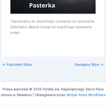
Zapraszamy do wspólnego czuwania na narodzenie
Dzieciątka. Będzie okazja do wspólnego śpiewania
kolęd.
←
Poprzedni Wpis
Następny Wpis
→
Prawa autorskie © 2026 Parafia pw. Najświętszego Serca Pana
Jezusa w Siewierzu | Obsługiwane przez
Motyw Astra WordPress